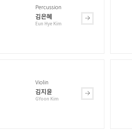
Percussion
김은혜
Eun Hye Kim
Violin
김지윤
GYoon Kim