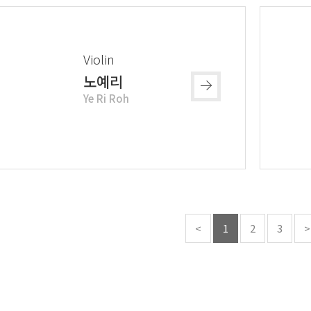
Violin
노예리
Ye Ri Roh
<
1
2
3
>