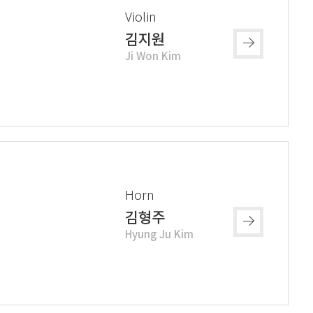
Violin
김지원
Ji Won Kim
Horn
김형주
Hyung Ju Kim