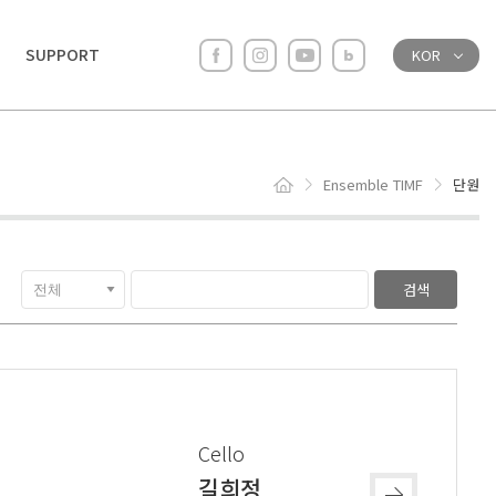
SUPPORT
KOR
Ensemble TIMF
단원
Cello
길희정